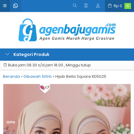
Rp
0
0
Kategori Produk
Buka jam 08.30 s/d jam 18.00 , Minggu tutup
Beranda
»
Dibawah 100rb
»
Hijab Bella Square KD5025