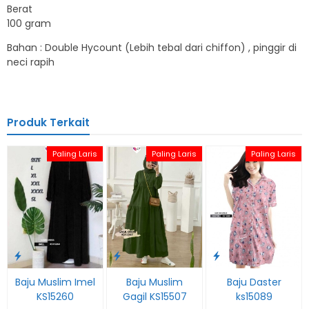
Berat
100 gram
Bahan : Double Hycount (Lebih tebal dari chiffon) , pinggir di
neci rapih
Produk Terkait
Paling Laris
Paling Laris
Paling Laris
Baju Muslim Imel
Baju Muslim
Baju Daster
KS15260
Gagil KS15507
ks15089