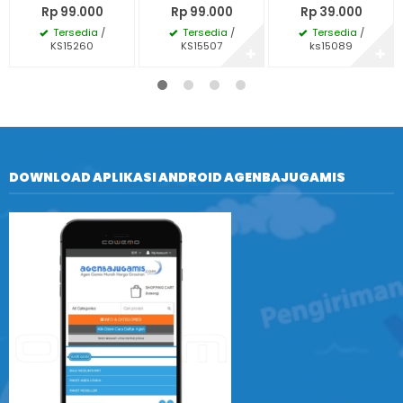
Rp 99.000
Rp 99.000
Rp 39.000
Tersedia
/
Tersedia
/
Tersedia
/
KS15260
KS15507
ks15089
✚
✚
DOWNLOAD APLIKASI ANDROID AGENBAJUGAMIS