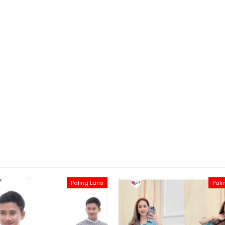
Paling Laris
Pali