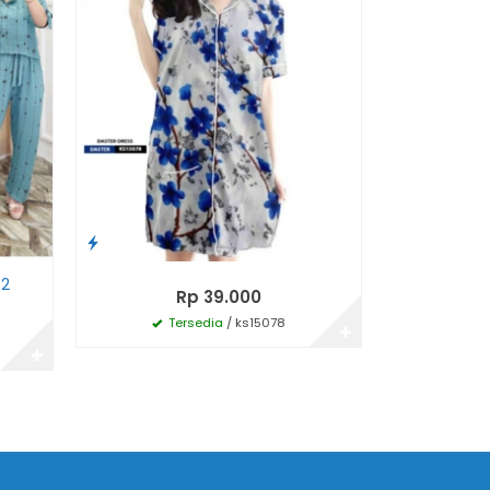
42
Baju Mu
Rp 39.000
Tersedia
/ ks15078
✚
Te
✚