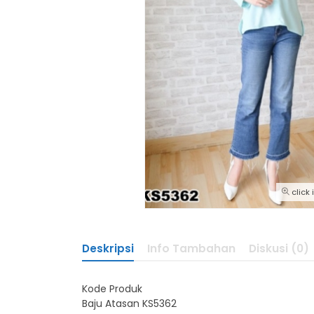
click
Deskripsi
Info Tambahan
Diskusi (0)
Kode Produk
Baju Atasan KS5362