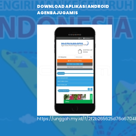
DOWNLOAD APLIKASI ANDROID
AGENBAJUGAMIS
https://unggah.my.id/f/2f2b265625d76a670