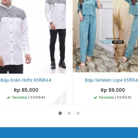
Baju Koko Hafiz KS15844
Baju Setelan Lope KS155
Rp 85.000
Rp 99.000
Tersedia
/ KS15844
Tersedia
/ KS15542
✚