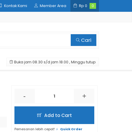
Kontak Kami
Member Area
Rp
0
0
Cari
Buka jam 08.30 s/d jam 18.00 , Minggu tutup
-
+
Add to Cart
Pemesanan lebih cepat!
Quick Order