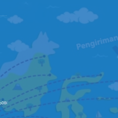
4b08093c652fd79