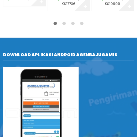
✚
KS17736
KS10909
✚
✚
DOWNLOAD APLIKASI ANDROID AGENBAJUGAMIS