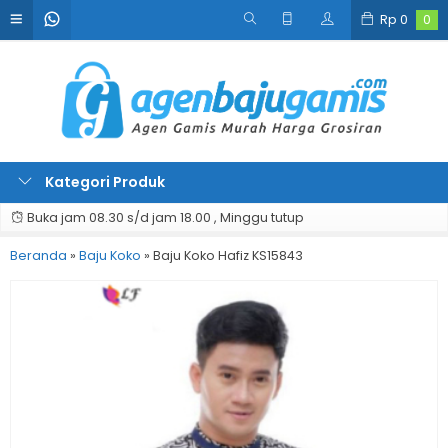
Rp
0
0
Kategori Produk
Buka jam 08.30 s/d jam 18.00 , Minggu tutup
Beranda
»
Baju Koko
»
Baju Koko Hafiz KS15843