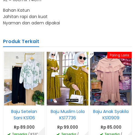
Bahan Katun
Jahitan rapi dan kuat
Nyaman dan adem dipakai
Produk Terkait
Paling Laris
Baju Setelan
Baju Muslim Lola
Baju Anak Syakila
Sani KS106
KS17736
KS10909
Rp 89.000
Rp 99.000
Rp 85.000
Tersedia
/ KS106
Tersedia
/
Tersedia
/