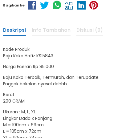
Bagikan ke
Deskripsi
Info Tambahan
Diskusi (0)
Kode Produk
Baju Koko Hafiz KS15843
Harga Eceran Rp 85.000
Baju Koko Terbaik, Termurah, dan Terupdate.
Enggak bakalan nyesel dehhh…
Berat
200 GRAM
Ukuran : M, L, XL
Lingkar Dada x Panjang
M = 100cm x 69cm
L = 105cm x 72cm
XL = 110cmx 74cm