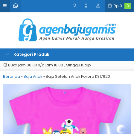
Rp
0
0
Kategori Produk
Buka jam 08.30 s/d jam 18.00 , Minggu tutup
Beranda
»
Baju Anak
»
Baju Setelan Anak Pororo KS17920