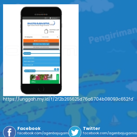
https://unggah.my.id/f/2f2b265625d76a6704b08093c652fd7
Facebook
Twitter
facebook.com/agenbajugamis
facebook.com/agenbajugami