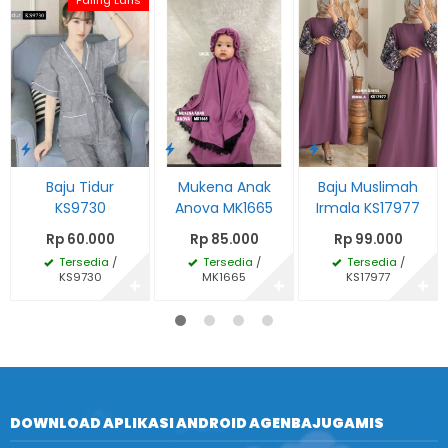
Paling Laris
Baju Tidur
Mukena Anak
Baju Muslimah
KS9730
Anova MK1665
Irmala KS17977
Rp 60.000
Rp 85.000
Rp 99.000
Tersedia
/
Tersedia
/
Tersedia
/
KS9730
MK1665
KS17977
✚
✚
✚
DOWNLOAD APLIKASI ANDROID AGENBAJUGAMIS