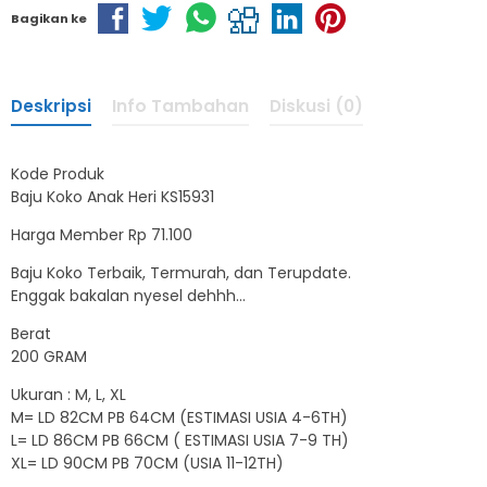
Bagikan ke
Deskripsi
Info Tambahan
Diskusi (0)
Kode Produk
Baju Koko Anak Heri KS15931
Harga Member Rp 71.100
Baju Koko Terbaik, Termurah, dan Terupdate.
Enggak bakalan nyesel dehhh…
Berat
200 GRAM
Ukuran : M, L, XL
M= LD 82CM PB 64CM (ESTIMASI USIA 4-6TH)
L= LD 86CM PB 66CM ( ESTIMASI USIA 7-9 TH)
XL= LD 90CM PB 70CM (USIA 11-12TH)