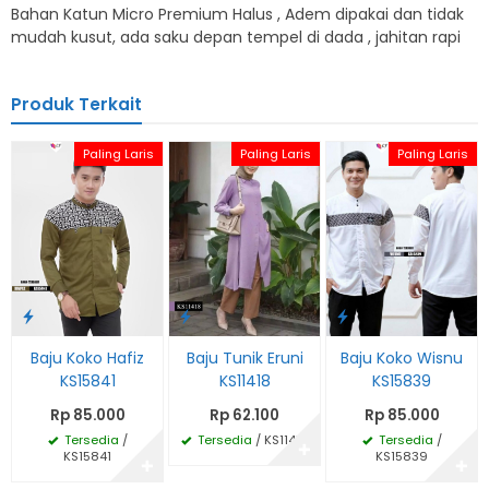
Bahan Katun Micro Premium Halus , Adem dipakai dan tidak
mudah kusut, ada saku depan tempel di dada , jahitan rapi
Produk Terkait
Paling Laris
Paling Laris
Paling Laris
Baju Koko Hafiz
Baju Tunik Eruni
Baju Koko Wisnu
KS15841
KS11418
KS15839
Rp 85.000
Rp 62.100
Rp 85.000
Tersedia
/
Tersedia
/ KS11418
Tersedia
/
✚
KS15841
KS15839
✚
✚