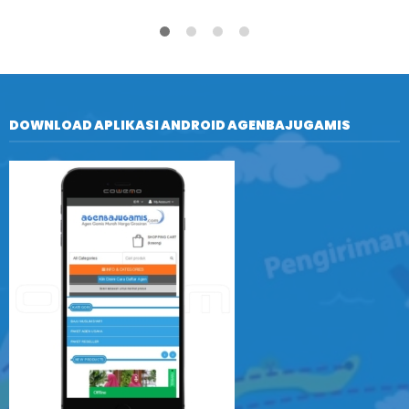
DOWNLOAD APLIKASI ANDROID AGENBAJUGAMIS