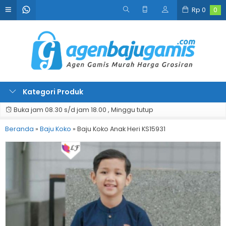
Rp
0
0
Kategori Produk
Buka jam 08.30 s/d jam 18.00 , Minggu tutup
Beranda
»
Baju Koko
»
Baju Koko Anak Heri KS15931