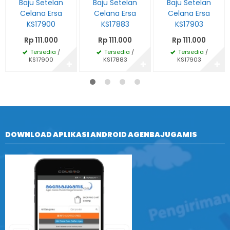
Baju Setelan
Baju Setelan
Baju Setelan
Celana Ersa
Celana Ersa
Celana Ersa
KS17900
KS17883
KS17903
Rp 111.000
Rp 111.000
Rp 111.000
Tersedia
/
Tersedia
/
Tersedia
/
KS17900
KS17883
KS17903
✚
✚
✚
DOWNLOAD APLIKASI ANDROID AGENBAJUGAMIS