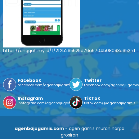
https://unggah.my.id/f/2f2b265625d76a6704b08093c652fd7
Facebook
Twitter
facebook.com/agenbajugamis
facebook.com/agenbajugami
Instagram
TikTok
instagram.com/agenbajugamis/
tiktok.com/@agenbajugamis
agenbajugamis.com
- agen gamis murah harga
grosiran