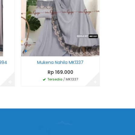
7994
Mukena Nahila MK1337
Baju Mu
Rp 169.000
R
Tersedia
/ MK1337
Te
✚
✚