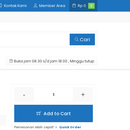
Kontak Kami
Member Area
Rp
0
0
Cari
Buka jam 08.30 s/d jam 18.00 , Minggu tutup
-
+
Add to Cart
Pemesanan lebih cepat!
Quick Order