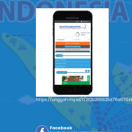
https://unggah.my.id/f/2f2b265625d76a670
Facebook