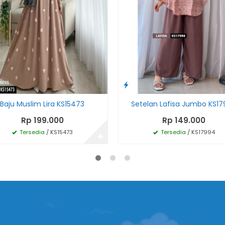
Baju Muslim Lira KS15473
Setelan Lafisa Jumbo KS1
Rp 199.000
Rp 149.000
Tersedia
/ KS15473
Tersedia
/ KS17994
✚