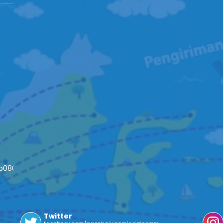
4b08093c652fd79
Twitter