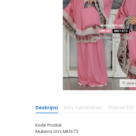
click
Deskripsi
Info Tambahan
Diskusi (0)
Kode Produk
Mukena Umi MK1473