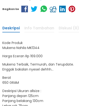
Bagikan ke
Deskripsi
Info Tambahan
Diskusi (0)
Kode Produk
Mukena Nahila MK1344
Harga Eceran Rp 169.000
Mukena Terbaik, Termurah, dan Terupdate.
Enggak bakalan nyesel dehhh…
Berat
650 GRAM
Deskripsi Ukuran allsize :
Panjang depan 125cm
Panjang belakang 130cm
Lebar rok 75cm