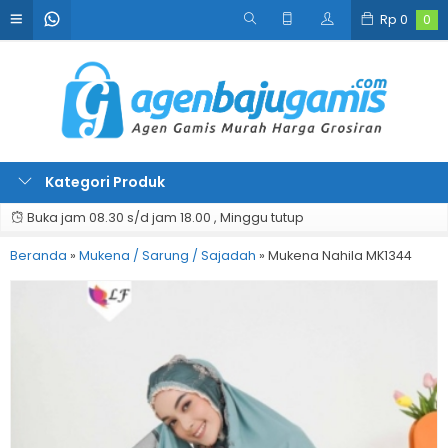
Rp
0
0
Kategori Produk
Buka jam 08.30 s/d jam 18.00 , Minggu tutup
Beranda
»
Mukena / Sarung / Sajadah
»
Mukena Nahila MK1344