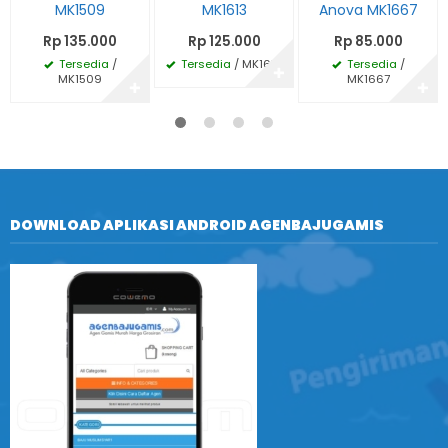
MK1509
MK1613
Anova MK1667
Rp 135.000
Rp 125.000
Rp 85.000
Tersedia
/
Tersedia
/ MK1613
Tersedia
/
✚
MK1509
MK1667
✚
✚
DOWNLOAD APLIKASI ANDROID AGENBAJUGAMIS