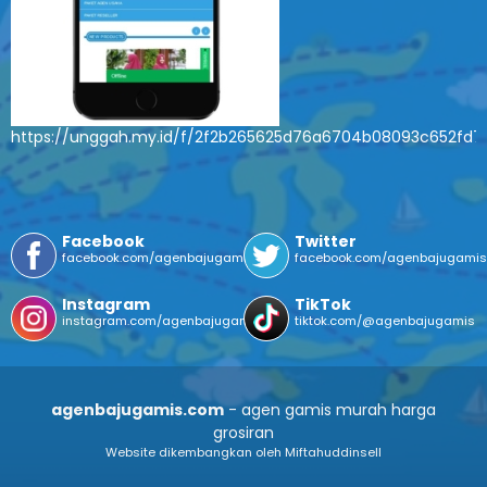
https://unggah.my.id/f/2f2b265625d76a6704b08093c652fd7
Facebook
Twitter
facebook.com/agenbajugamis
facebook.com/agenbajugami
Instagram
TikTok
instagram.com/agenbajugamis/
tiktok.com/@agenbajugamis
agenbajugamis.com
- agen gamis murah harga
grosiran
Website dikembangkan oleh Miftahuddinsell