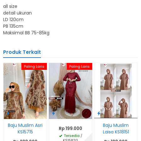
all size
detail ukuran
LD 120cm
PB 135cm
Maksimal BB 75-85kg
Produk Terkait
Paling Laris
Paling Laris
Baju Muslim Asri
Baju Muslim
Rp 199.000
KS15715
Laisa KS18151
Tersedia
/
KS15820