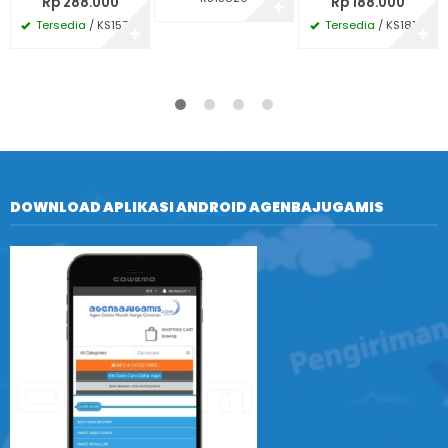
Rp 288.000
Rp 188.000
✚
Tersedia
/ KS15715
Tersedia
/ KS18151
✚
✚
DOWNLOAD APLIKASI ANDROID AGENBAJUGAMIS