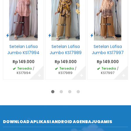
Setelan Lafisa
Setelan Lafisa
Setelan Lafisa
Jumbo KS17994
Jumbo KS17989
Jumbo KS17997
Rp 149.000
Rp 149.000
Rp 149.000
Tersedia
/
Tersedia
/
Tersedia
/
KS17994
KS17989
KS17997
✚
✚
✚
DOWNLOAD APLIKASI ANDROID AGENBAJUGAMIS