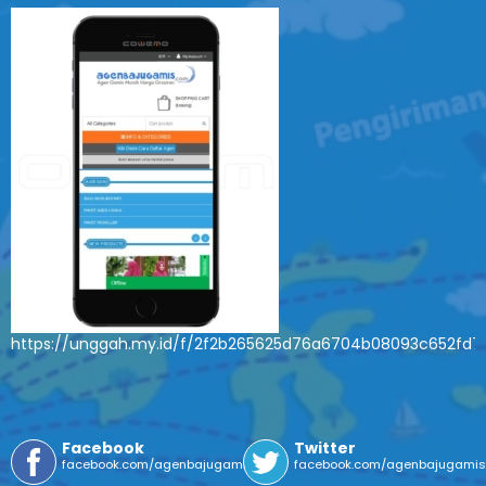
https://unggah.my.id/f/2f2b265625d76a6704b08093c652fd7
Facebook
Twitter
facebook.com/agenbajugamis
facebook.com/agenbajugami