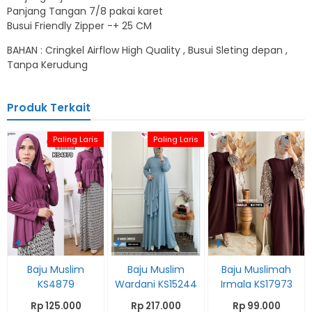
Panjang Tangan 7/8 pakai karet
Busui Friendly Zipper -+ 25 CM
BAHAN : Cringkel Airflow High Quality , Busui Sleting depan ,
Tanpa Kerudung
Produk Terkait
Paling Laris
Paling Laris
Baju Muslim
Baju Muslim
Baju Muslimah
KS4879
Wardani KS15244
Irmala KS17973
Rp 125.000
Rp 217.000
Rp 99.000