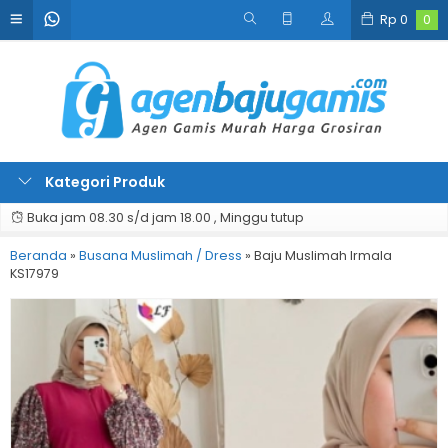
Rp
0
0
Kategori Produk
Buka jam 08.30 s/d jam 18.00 , Minggu tutup
Beranda
»
Busana Muslimah / Dress
»
Baju Muslimah Irmala
KS17979