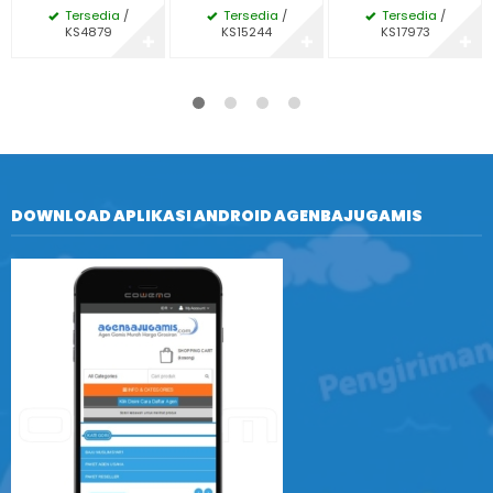
Tersedia
/
Tersedia
/
Tersedia
/
KS4879
KS15244
KS17973
✚
✚
✚
DOWNLOAD APLIKASI ANDROID AGENBAJUGAMIS