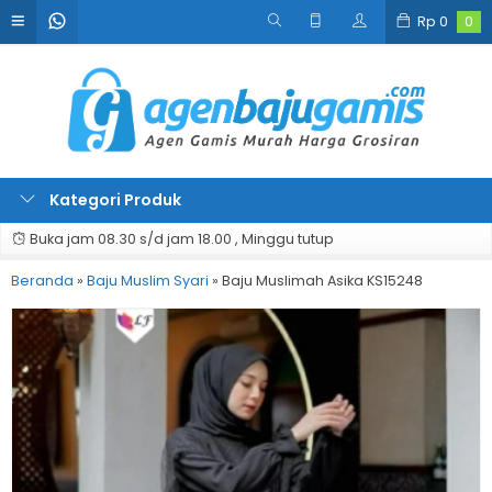
Rp
0
0
Kategori Produk
Buka jam 08.30 s/d jam 18.00 , Minggu tutup
Beranda
»
Baju Muslim Syari
»
Baju Muslimah Asika KS15248