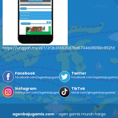
https://unggah.my.id/f/2f2b265625d76a6704b08093c652fd7
Facebook
Twitter
facebook.com/agenbajugamis
facebook.com/agenbajugami
Instagram
TikTok
instagram.com/agenbajugamis/
tiktok.com/@agenbajugamis
agenbajugamis.com
- agen gamis murah harga