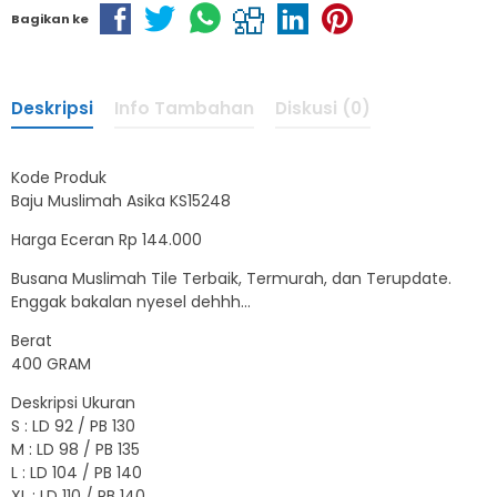
Bagikan ke
Deskripsi
Info Tambahan
Diskusi (0)
Kode Produk
Baju Muslimah Asika KS15248
Harga Eceran Rp 144.000
Busana Muslimah Tile Terbaik, Termurah, dan Terupdate.
Enggak bakalan nyesel dehhh…
Berat
400 GRAM
Deskripsi Ukuran
S : LD 92 / PB 130
M : LD 98 / PB 135
L : LD 104 / PB 140
XL : LD 110 / PB 140