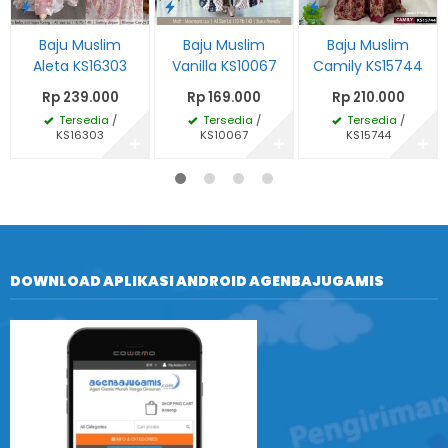
Baju Muslim
Baju Muslim
Baju Muslim
Aleta KS16303
Vanilla KS10067
Camily KS15744
Rp 239.000
Rp 169.000
Rp 210.000
Tersedia
/
Tersedia
/
Tersedia
/
KS16303
KS10067
KS15744
✚
✚
✚
DOWNLOAD APLIKASI ANDROID AGENBAJUGAMIS