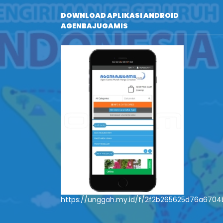
DOWNLOAD APLIKASI ANDROID
AGENBAJUGAMIS
https://unggah.my.id/f/2f2b265625d76a670