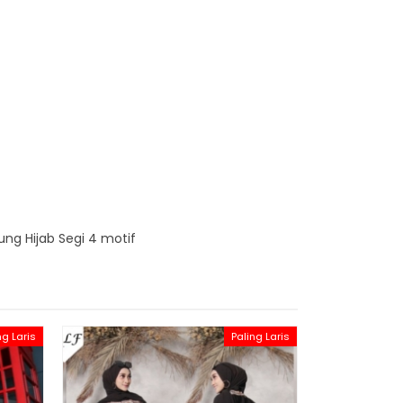
dung Hijab Segi 4 motif
ng Laris
Paling Laris