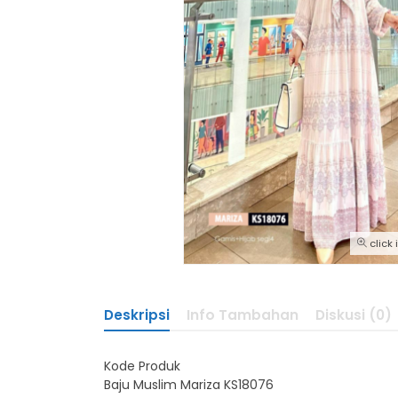
click
Deskripsi
Info Tambahan
Diskusi (0)
Kode Produk
Baju Muslim Mariza KS18076