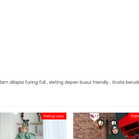
am dilapisi furing full , sleting depan busui friendly , Gratis keru
Paling Laris
Pali