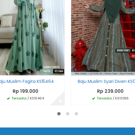
aju Muslim Fagita KS15464
Baju Muslim Syari Diven KS1
Rp 199.000
Rp 239.000
Tersedia
/ KS15464
Tersedia
/ KS13186
✚