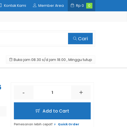
Kontak Kami
Member Area
Rp
0
0
Cari
Buka jam 08.30 s/d jam 18.00 , Minggu tutup
6
-
+
Add to Cart
Pemesanan lebih cepat!
Quick Order