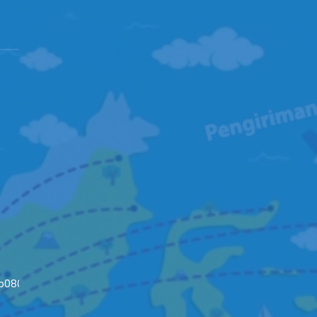
4b08093c652fd79