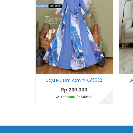
Baju Muslim Atmini KS15632
B
Rp 239.000
Tersedia
/ KS15632
✚