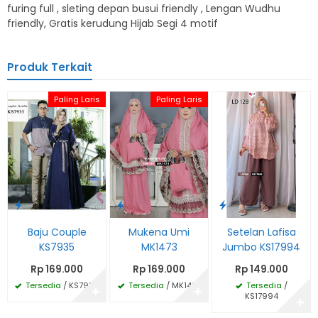
furing full , sleting depan busui friendly , Lengan Wudhu
friendly, Gratis kerudung Hijab Segi 4 motif
Produk Terkait
Paling Laris
Paling Laris
Baju Couple
Mukena Umi
Setelan Lafisa
KS7935
MK1473
Jumbo KS17994
Rp 169.000
Rp 169.000
Rp 149.000
Tersedia
/ KS7935
Tersedia
/ MK1473
Tersedia
/
✚
✚
KS17994
✚