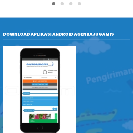
DOWNLOAD APLIKASI ANDROID AGENBAJUGAMIS