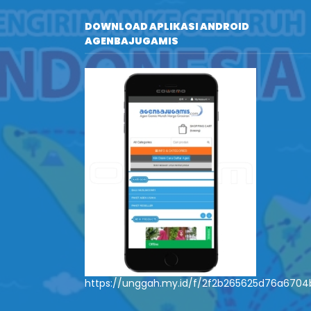
DOWNLOAD APLIKASI ANDROID
AGENBAJUGAMIS
https://unggah.my.id/f/2f2b265625d76a670