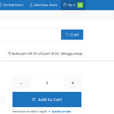
Kontak Kami
Member Area
Rp
0
0
Cari
Buka jam 08.30 s/d jam 18.00 , Minggu tutup
-
+
Add to Cart
Pemesanan lebih cepat!
Quick Order