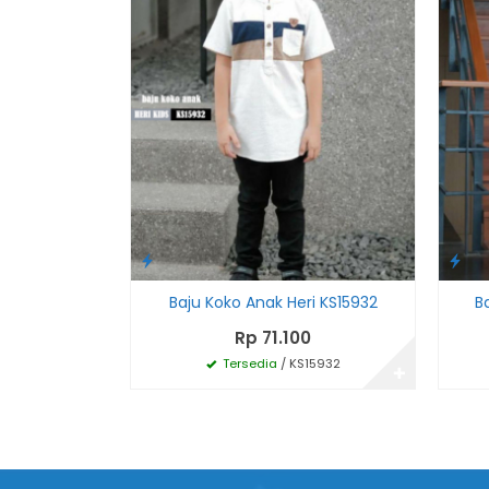
Baju Koko Anak Heri KS15932
B
Rp 71.100
Tersedia
/ KS15932
✚