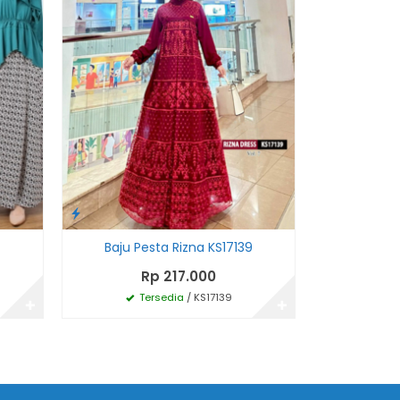
Baju Pesta Rizna KS17139
Baju K
Rp 217.000
Tersedia
/ KS17139
Te
✚
✚