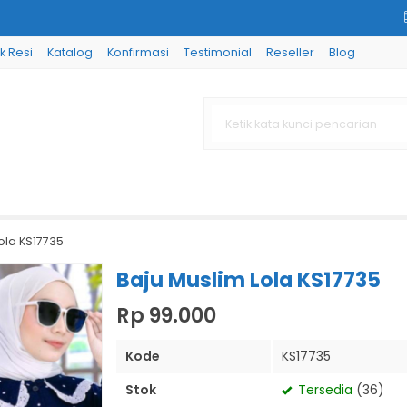
k Resi
Katalog
Konfirmasi
Testimonial
Reseller
Blog
ola KS17735
Baju Muslim Lola KS17735
Rp 99.000
Kode
KS17735
Stok
Tersedia
(36)