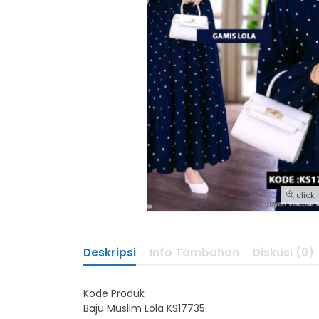
click
Deskripsi
Info Tambahan
Diskusi (0)
Kode Produk
Baju Muslim Lola KS17735