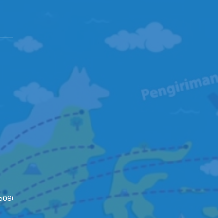
4b08093c652fd79