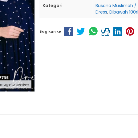
Kategori
Busana Muslimah /
Dress
,
Dibawah 100r
Bagikan ke
 image to preview