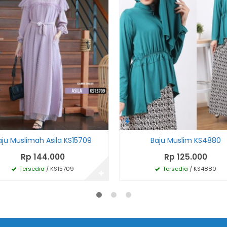
aju Muslimah Asila KS15709
Baju Muslim KS4880
Rp 144.000
Rp 125.000
Tersedia
/ KS15709
Tersedia
/ KS4880
✚