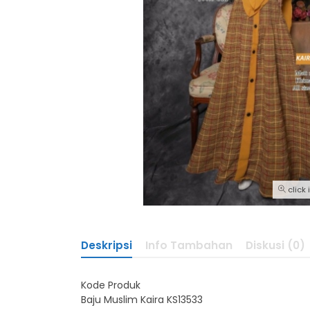
click
Deskripsi
Info Tambahan
Diskusi (0)
Kode Produk
Baju Muslim Kaira KS13533