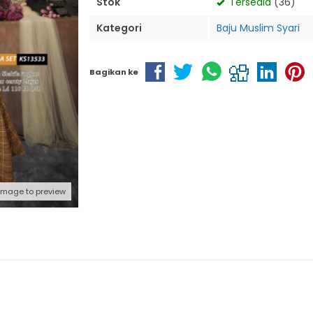
Stok
Tersedia
(36)
Kategori
Baju Muslim Syari
Bagikan ke
 image to preview