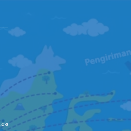
4b08093c652fd79