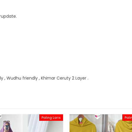
rupdate.
ly , Wudhu friendly , Khimar Ceruty 2 Layer .
Paling Laris
Pali