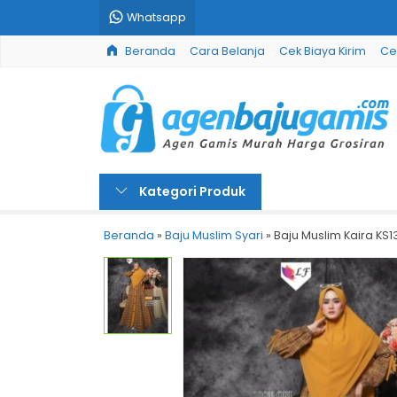
Whatsapp
Beranda
Cara Belanja
Cek Biaya Kirim
Ce
Kategori Produk
Beranda
»
Baju Muslim Syari
»
Baju Muslim Kaira KS