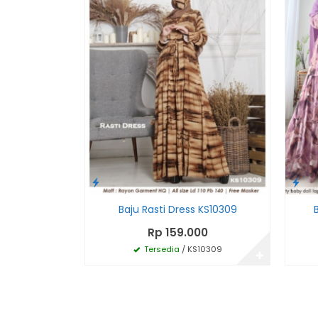
Baju Rasti Dress KS10309
Rp 159.000
Tersedia
/ KS10309
✚