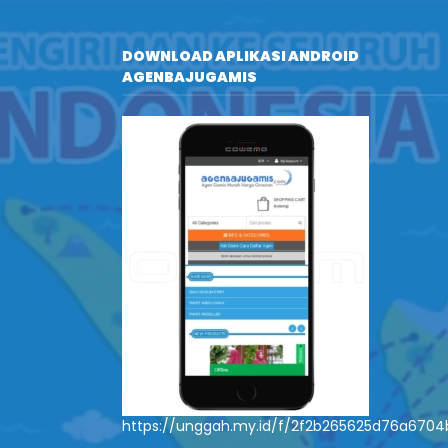
DOWNLOAD APLIKASI ANDROID
AGENBAJUGAMIS
https://unggah.my.id/f/2f2b265625d76a670