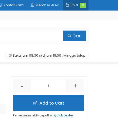
Kontak Kami
Member Area
Rp
0
0
Cari
Buka jam 08.30 s/d jam 18.00 , Minggu tutup
-
+
Add to Cart
Pemesanan lebih cepat!
Quick Order