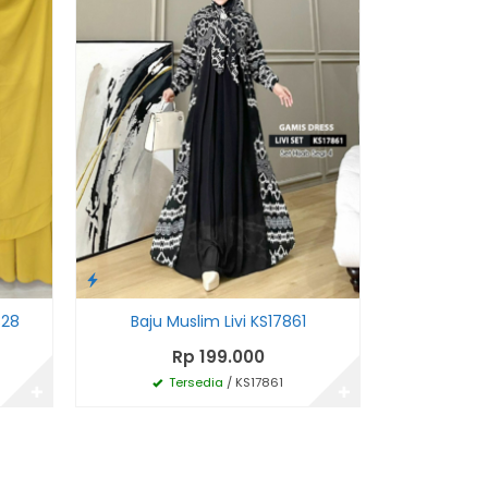
828
Baju Muslim Livi KS17861
Baju D
Rp 199.000
R
Tersedia
/ KS17861
Te
✚
✚