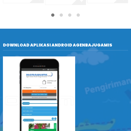
✚
DOWNLOAD APLIKASI ANDROID AGENBAJUGAMIS