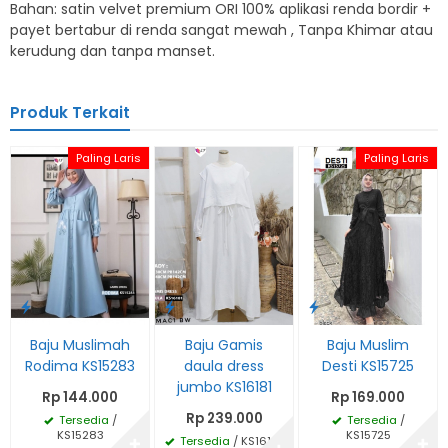
Bahan: satin velvet premium ORI 100% aplikasi renda bordir +
payet bertabur di renda sangat mewah , Tanpa Khimar atau
kerudung dan tanpa manset.
Produk Terkait
Paling Laris
Paling Laris
Baju Muslimah
Baju Gamis
Baju Muslim
Rodima KS15283
daula dress
Desti KS15725
jumbo KS16181
Rp 144.000
Rp 169.000
Rp 239.000
Tersedia
/
Tersedia
/
KS15283
KS15725
Tersedia
/ KS16181
✚
✚