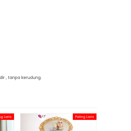
dir , tanpa kerudung.
ng Laris
Paling Laris