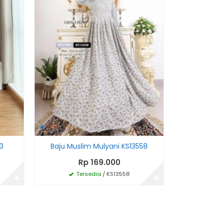
3
Baju Muslim Mulyani KS13558
Baju Musli
Rp 169.000
R
Tersedia
/ KS13558
Te
✚
✚