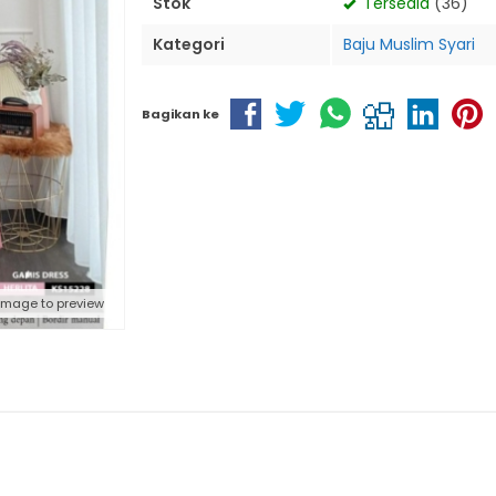
Stok
Tersedia
(36)
Kategori
Baju Muslim Syari
Bagikan ke
 image to preview