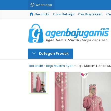
Whatsapp
Beranda
Cara Belanja
Cek Biaya Kirim
Ce
Kategori Produk
Beranda
»
Baju Muslim Syari
»
Baju Muslim Herlita K