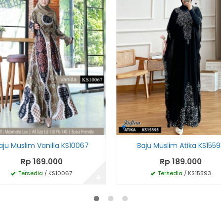
aju Muslim Vanilla KS10067
Baju Muslim Atika KS1559
Rp 169.000
Rp 189.000
Tersedia
/ KS10067
Tersedia
/ KS15593
✚