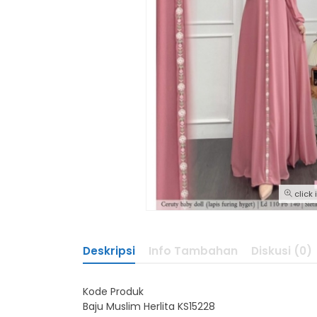
click
Deskripsi
Info Tambahan
Diskusi (0)
Kode Produk
Baju Muslim Herlita KS15228