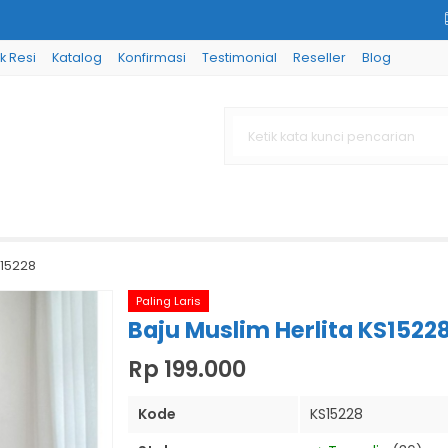
k Resi
Katalog
Konfirmasi
Testimonial
Reseller
Blog
S15228
Paling Laris
Baju Muslim Herlita KS1522
Rp 199.000
Kode
KS15228