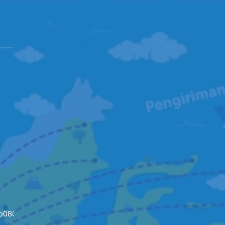
4b08093c652fd79