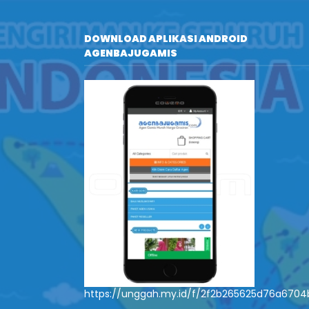
DOWNLOAD APLIKASI ANDROID
AGENBAJUGAMIS
https://unggah.my.id/f/2f2b265625d76a670