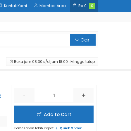
Kontak Kami
Member Area
Rp
0
0
Cari
Buka jam 08.30 s/d jam 18.00 , Minggu tutup
-
+
8
Add to Cart
Pemesanan lebih cepat!
Quick Order