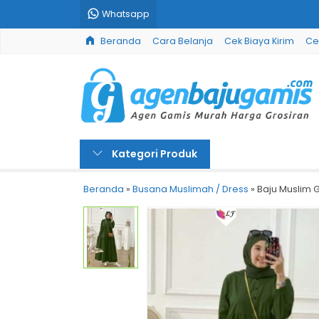
Whatsapp
Beranda
Cara Belanja
Cek Biaya Kirim
Ce
Kategori Produk
Beranda
»
Busana Muslimah / Dress
»
Baju Muslim G