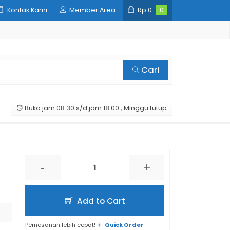
Kontak Kami
Member Area
Rp
0
0
Cari
Buka jam 08.30 s/d jam 18.00 , Minggu tutup
-
+
Add to Cart
Pemesanan lebih cepat!
Quick Order