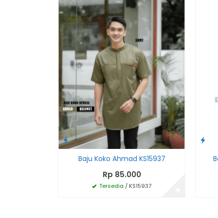
Baju Koko Ahmad KS15937
B
Rp 85.000
Tersedia
/ KS15937
✚