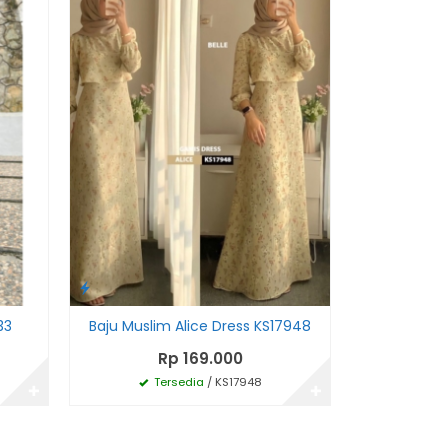
33
Baju Muslim Alice Dress KS17948
Baju Mus
Rp 169.000
R
Tersedia
/ KS17948
Te
✚
✚