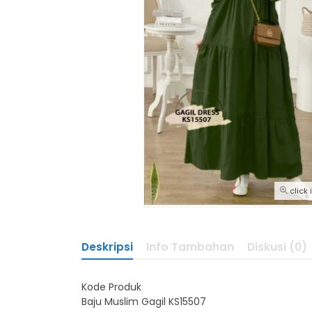
click
Deskripsi
Info Tambahan
Diskusi (0)
Kode Produk
Baju Muslim Gagil KS15507