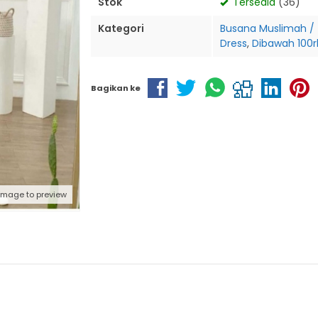
Stok
Tersedia
(36)
Kategori
Busana Muslimah /
Dress
,
Dibawah 100r
Bagikan ke
 image to preview