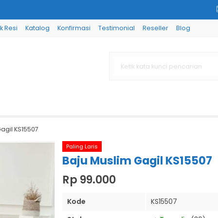
k Resi
Katalog
Konfirmasi
Testimonial
Reseller
Blog
agil KS15507
Paling Laris
Baju Muslim Gagil KS15507
Rp 99.000
Kode
KS15507