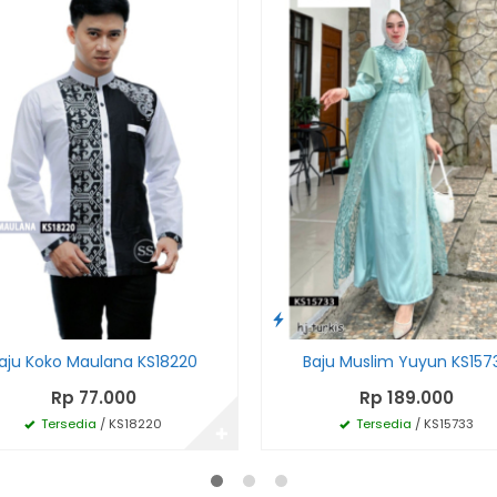
aju Koko Maulana KS18220
Baju Muslim Yuyun KS157
Rp 77.000
Rp 189.000
Tersedia
/ KS18220
Tersedia
/ KS15733
✚