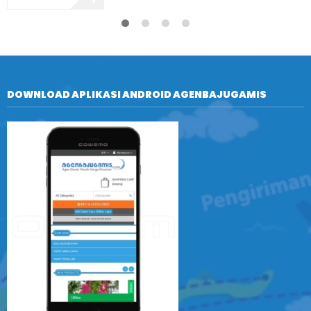
DOWNLOAD APLIKASI ANDROID AGENBAJUGAMIS