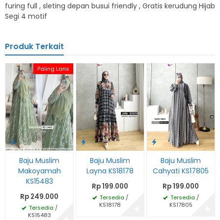
furing full , sleting depan busui friendly , Gratis kerudung Hijab
Segi 4 motif
Produk Terkait
Paling Laris
Baju Muslim
Baju Muslim
Baju Muslim
Makoyamah
Layna KS18178
Cahyati KS17805
KS15483
Rp 199.000
Rp 199.000
Rp 249.000
Tersedia
/
Tersedia
/
KS18178
KS17805
Tersedia
/
✚
✚
KS15483
✚