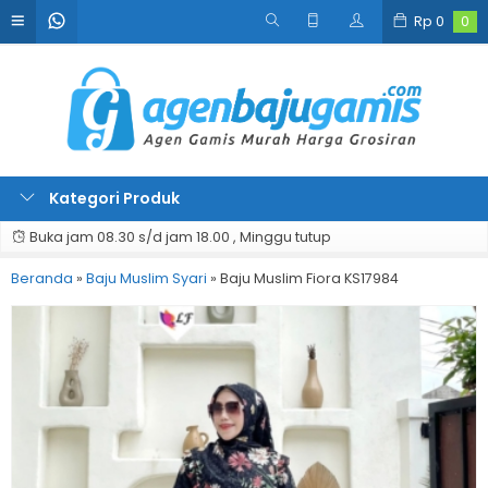
Rp
0
0
Kategori Produk
Buka jam 08.30 s/d jam 18.00 , Minggu tutup
Beranda
»
Baju Muslim Syari
»
Baju Muslim Fiora KS17984