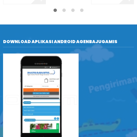
DOWNLOAD APLIKASI ANDROID AGENBAJUGAMIS