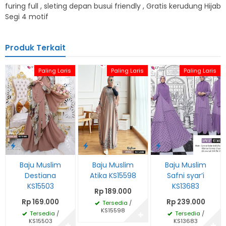
furing full , sleting depan busui friendly , Gratis kerudung Hijab
Segi 4 motif
Produk Terkait
Paling Laris
Paling Laris
Paling Laris
Baju Muslim
Baju Muslim
Baju Muslim
Destiana
Atika KS15598
Safni syar’i
KS15503
KS13683
Rp 189.000
Rp 169.000
Rp 239.000
Tersedia
/
KS15598
Tersedia
/
Tersedia
/
✚
KS15503
KS13683
✚
✚