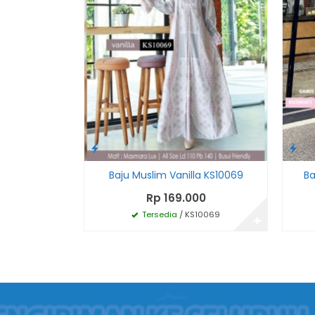
Baju Muslim Vanilla KS10069
Ba
Rp 169.000
Tersedia
/ KS10069
✚