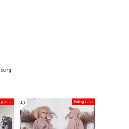
rudung
ng Laris
Paling Laris