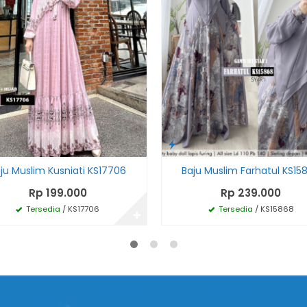
ju Muslim Kusniati KS17706
Baju Muslim Farhatul KS15
Rp 199.000
Rp 239.000
Tersedia
/ KS17706
Tersedia
/ KS15868
✚