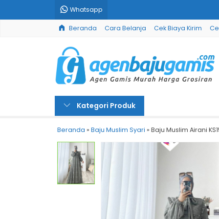
Whatsapp
Beranda
Cara Belanja
Cek Biaya Kirim
Ce
Kategori Produk
Beranda
»
Baju Muslim Syari
»
Baju Muslim Airani KS