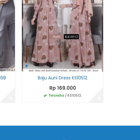
868
Baju Auni Dress KS10512
Baju Musl
Rp 169.000
R
Tersedia
/ KS10512
Te
✚
✚