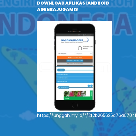
DOWNLOAD APLIKASI ANDROID
AGENBAJUGAMIS
https://unggah.my.id/f/2f2b265625d76a670