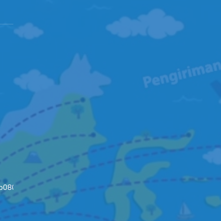
4b08093c652fd79