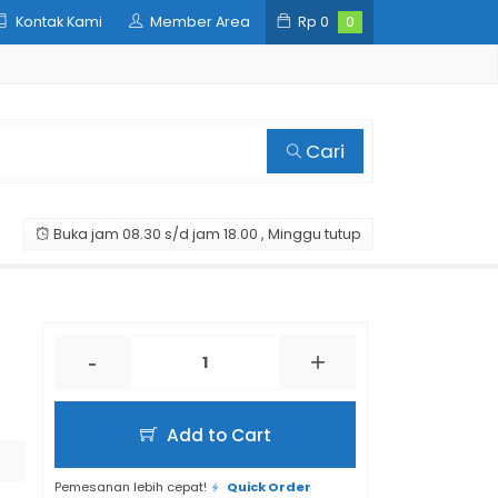
Kontak Kami
Member Area
Rp
0
0
Cari
Buka jam 08.30 s/d jam 18.00 , Minggu tutup
-
+
Add to Cart
Pemesanan lebih cepat!
Quick Order