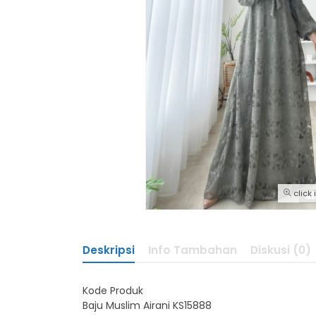
click
Deskripsi
Info Tambahan
Diskusi (0)
Kode Produk
Baju Muslim Airani KS15888