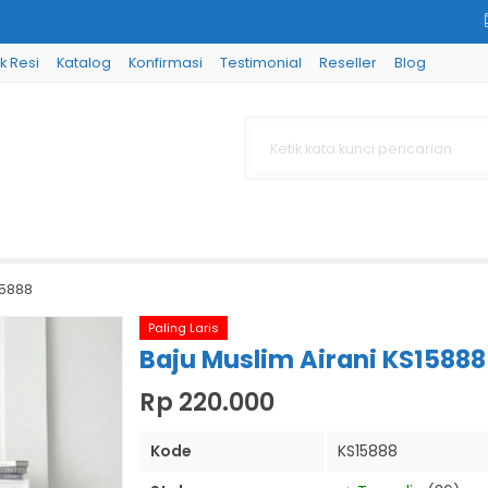
k Resi
Katalog
Konfirmasi
Testimonial
Reseller
Blog
15888
Paling Laris
Baju Muslim Airani KS15888
Rp 220.000
Kode
KS15888