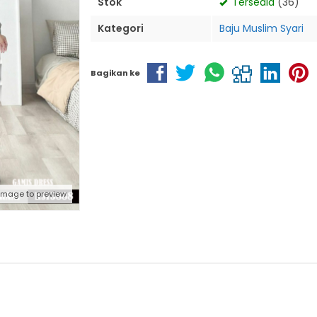
Stok
Tersedia
(36)
Kategori
Baju Muslim Syari
Bagikan ke
 image to preview