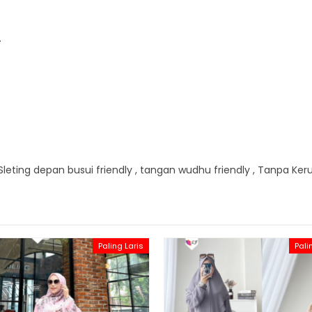
.
, Sleting depan busui friendly , tangan wudhu friendly , Tanpa Ke
Paling Laris
Pali