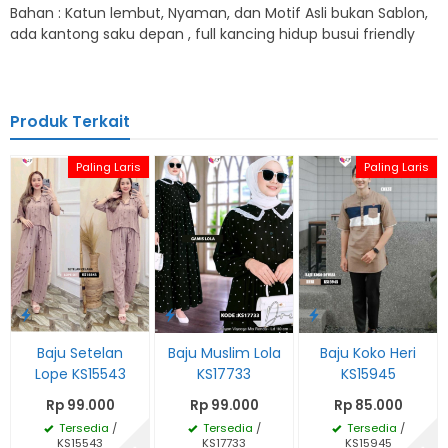
Bahan : Katun lembut, Nyaman, dan Motif Asli bukan Sablon,
ada kantong saku depan , full kancing hidup busui friendly
Produk Terkait
Paling Laris
Paling Laris
Baju Setelan
Baju Muslim Lola
Baju Koko Heri
Lope KS15543
KS17733
KS15945
Rp 99.000
Rp 99.000
Rp 85.000
Tersedia
/
Tersedia
/
Tersedia
/
KS15543
KS17733
KS15945