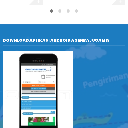
✚
✚
DOWNLOAD APLIKASI ANDROID AGENBAJUGAMIS