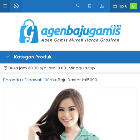
Rp
0
0
Kategori Produk
Buka jam 08.30 s/d jam 18.00 , Minggu tutup
Beranda
»
Dibawah 100rb
»
Baju Daster ks15090