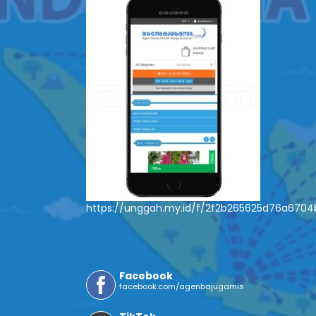
https://unggah.my.id/f/2f2b265625d76a670
Facebook
facebook.com/agenbajugamis