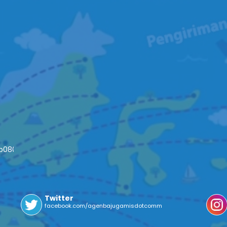
4b08093c652fd79
Twitter
facebook.com/agenbajugamisdotcomm