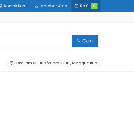
Kontak Kami
Member Area
Rp
0
0
Cari
Buka jam 08.30 s/d jam 18.00 , Minggu tutup